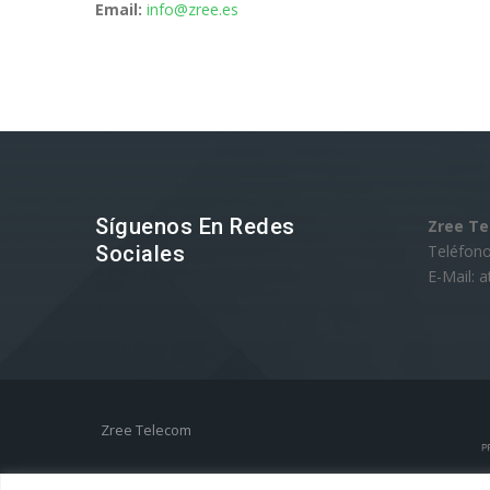
Email:
info@zree.es
Síguenos En Redes
Zree T
Sociales
Teléfono
E-Mail: 
Zree Telecom