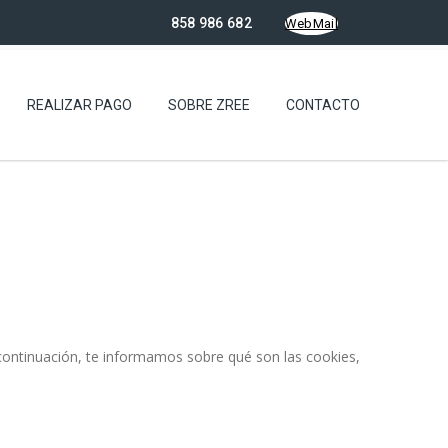
858 986 682
WebMail
REALIZAR PAGO
SOBRE ZREE
CONTACTO
 A continuación, te informamos sobre qué son las cookies,