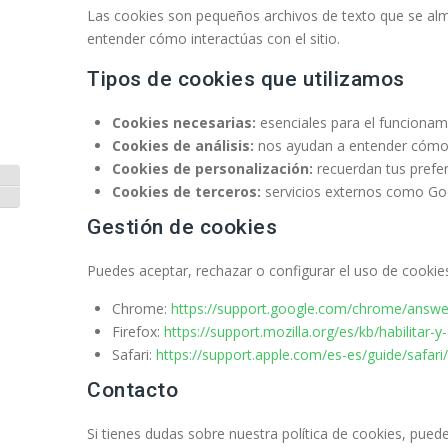
Las cookies son pequeños archivos de texto que se alm
entender cómo interactúas con el sitio.
Tipos de cookies que utilizamos
Cookies necesarias:
esenciales para el funcionami
Cookies de análisis:
nos ayudan a entender cómo se 
Cookies de personalización:
recuerdan tus prefer
Alternar alto contraste
Cookies de terceros:
servicios externos como Goog
Alternar tamaño de letra
Gestión de cookies
Puedes aceptar, rechazar o configurar el uso de cookie
Chrome:
https://support.google.com/chrome/answ
Firefox:
https://support.mozilla.org/es/kb/habilitar-y
Safari:
https://support.apple.com/es-es/guide/safar
Contacto
Si tienes dudas sobre nuestra política de cookies, pued