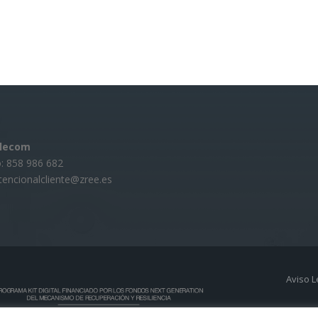
elecom
: 858 986 682
atencionalcliente@zree.es
Aviso 