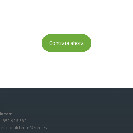
Contrata ahora
elecom
: 858 986 682
atencionalcliente@zree.es