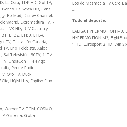
D, La Otra, TDP HD, Gol TV,
Los de Masmedia TV Cero Bási
3Series, La Sexta HD, Canal
…
rgy, Be Mad, Disney Channel,
Todo el deporte:
TeleMadrid, Extremadura TV, 7
cia, TV3 HD, RTV Castilla y
LALIGA HYPERMOTION M3, L
ETB1, ETB2, ETB3, ETB4,
HYPERMOTION M2, FightBox HD
onTV, Televisión Canaria,
1 HD, Eurosport 2 HD, Win Spo
d TV, Erlo Telebista, Xaloa
n, Sal Televisión, 30TV, 11TV,
 Tv, OndaConil, Televigo,
ralia, Peque Radio,
TV, Oro TV, Duck,
Clic, HQM Hits, English Club
Co, Warner TV, TCM, COSMO,
O, AZCinema, Global