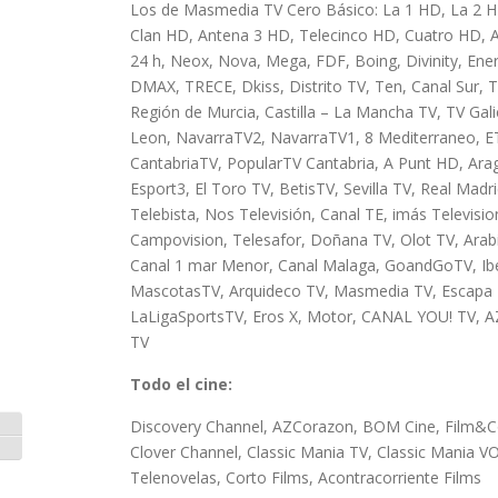
Los de Masmedia TV Cero Básico: La 1 HD, La 2 H
Clan HD, Antena 3 HD, Telecinco HD, Cuatro HD, A
24 h, Neox, Nova, Mega, FDF, Boing, Divinity, Ene
DMAX, TRECE, Dkiss, Distrito TV, Ten, Canal Sur, 
Región de Murcia, Castilla – La Mancha TV, TV Gali
Leon, NavarraTV2, NavarraTV1, 8 Mediterraneo, 
CantabriaTV, PopularTV Cantabria, A Punt HD, Arag
Esport3, El Toro TV, BetisTV, Sevilla TV, Real Madri
Telebista, Nos Televisión, Canal TE, imás Televisio
Campovision, Telesafor, Doñana TV, Olot TV, Arabi
Canal 1 mar Menor, Canal Malaga, GoandGoTV, Ibe
MascotasTV, Arquideco TV, Masmedia TV, Escapa 
LaLigaSportsTV, Eros X, Motor, CANAL YOU! TV, AZ
TV
Todo el cine:
Discovery Channel, AZCorazon, BOM Cine, Film&
Alternar alto contraste
Clover Channel, Classic Mania TV, Classic Mania V
Alternar tamaño de letra
Telenovelas, Corto Films, Acontracorriente Films