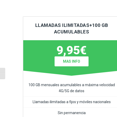
LLAMADAS ILIMITADAS+100 GB
ACUMULABLES
9,95€
MAS INFO
Alternar alto contraste
Alternar tamaño de letra
100 GB mensuales acumulables a máxima velocidad
4G/5G de datos
Llamadas ilimitadas a fijos y móviles nacionales
Sin permanencia