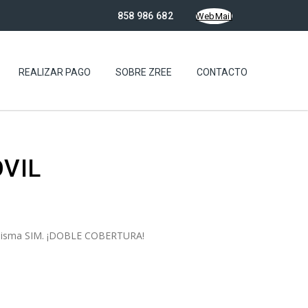
858 986 682
WebMail
REALIZAR PAGO
SOBRE ZREE
CONTACTO
VIL
la misma SIM. ¡DOBLE COBERTURA!