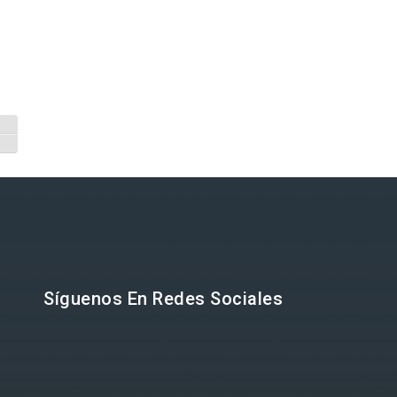
Alternar alto contraste
Alternar tamaño de letra
Síguenos En Redes Sociales