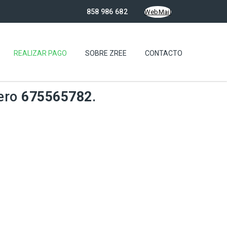
858 986 682
WebMail
REALIZAR PAGO
SOBRE ZREE
CONTACTO
mero
675565782
.