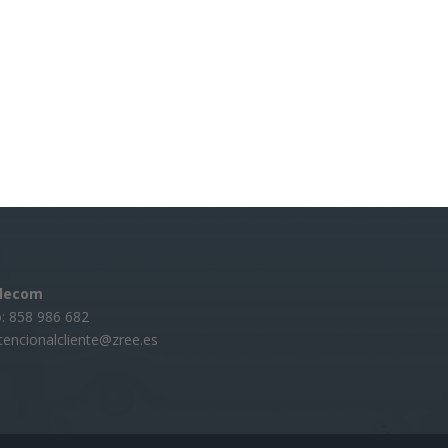
elecom
: 858 986 682
atencionalcliente@zree.es